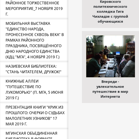
Кировского
РАЙОННОЕ ТОРЖЕСТВЕННОЕ
политехнического
МЕРОПРИЯТИЕ_7 НОЯБРЯ 2019
колледжа Гига
Г.
Чихладзе с группой
обучающихся
МОБИЛЬНАЯ ВЫСТАВКА
"ЕДИНСТВО НАРОДА,
ПРОНЕСЕННОЕ СКВОЗЬ ВЕКА" В
РАМКАХ РАЙОННОГО
ПРАЗДНИКА, ПОСВЯЩЁННОГО
ДНЮ НАРОДНОГО ЕДИНСТВА
(КДЦ "МГА", 4 НОЯБРЯ 2019 Г.)
НАЗИЕВСКАЯ БИБЛИОТЕКА:
"СТАНЬ ЧИТАТЕЛЕМ, ДРУЖОК!"
КНИЖНЫЕ АЛЛЕИ
Впереди -
"ПУТЕШЕСТВИЕ ПО
увлекательное
путешествие в мир
ЛУКОМОРЬЮ" (П. МГА, 5 ИЮНЯ
Интернета
2019 Г.)
ПРЕЗЕНТАЦИЯ КНИГИ "КРИК ИЗ
ПРОШЛОГО: ОЧЕРКИ О СУДЬБАХ
МАЛОЛЕТНИХ УЗНИКОВ" 17
МАЯ 2019 Г.
МГИНСКАЯ ОБЪЕДИНЕННАЯ
БИБЛИОТЕКА В ФОРМАТЕ