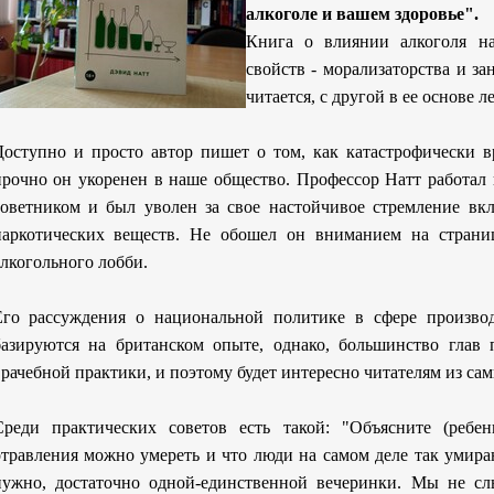
алкоголе и вашем здоровье".
Книга о влиянии алкоголя н
свойств - морализаторства и за
читается, с другой в ее основе
Доступно и просто автор пишет о том, как катастрофически вр
прочно он укоренен в наше общество. Профессор Натт работал
советником и был уволен за свое настойчивое стремление вк
наркотических веществ. Не обошел он вниманием на страни
лкогольного лобби.
Его рассуждения о национальной политике в сфере производ
базируются на британском опыте, однако, большинство глав
рачебной практики, и поэтому будет интересно читателям из сам
Среди практических советов есть такой: "Объясните (ребен
отравления можно умереть и что люди на самом деле так умира
нужно, достаточно одной-единственной вечеринки. Мы не с