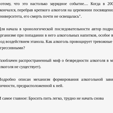
потому, что это настолько заурядное событие.... Когда в 2
скончался, перебрав крепкого алкоголя на церемонии посвящени
ниверситета, его смерть почти не освещалась".
Для начала в хронологической последовательности автор подр
организме при попадании в него алкогольных напитков, особое 
под воздействием этанола. Как алкоголь провоцирует тревожные
агрессивными?
Разоблачен распространенный миф о безвредности алкоголя в м
лкоголя не существует).
Подробно описан механизм формирования алкогольной зави
личности, предрасположенной к ней.
 самое главное: Бросить пить легко, трудно не начать снова