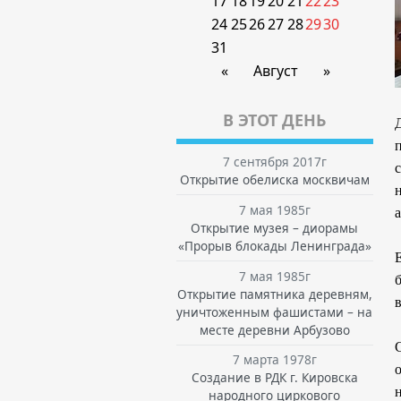
17
18
19
20
21
22
23
24
25
26
27
28
29
30
31
«
Август
»
В ЭТОТ ДЕНЬ
7 сентября 2017г
Открытие обелиска москвичам
7 мая 1985г
а
Открытие музея – диорамы
«Прорыв блокады Ленинграда»
7 мая 1985г
Открытие памятника деревням,
в
уничтоженным фашистами – на
месте деревни Арбузово
7 марта 1978г
Создание в РДК г. Кировска
народного циркового