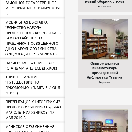
новый сборник стихов
РАЙОННОЕ ТОРЖЕСТВЕННОЕ
и песен
МЕРОПРИЯТИЕ_7 НОЯБРЯ 2019
Г.
МОБИЛЬНАЯ ВЫСТАВКА
"ЕДИНСТВО НАРОДА,
ПРОНЕСЕННОЕ СКВОЗЬ ВЕКА" В
РАМКАХ РАЙОННОГО
ПРАЗДНИКА, ПОСВЯЩЁННОГО
ДНЮ НАРОДНОГО ЕДИНСТВА
(КДЦ "МГА", 4 НОЯБРЯ 2019 Г.)
НАЗИЕВСКАЯ БИБЛИОТЕКА:
Опытом делится
"СТАНЬ ЧИТАТЕЛЕМ, ДРУЖОК!"
библиотекарь
Приладожской
КНИЖНЫЕ АЛЛЕИ
библиотеки Татьяна
"ПУТЕШЕСТВИЕ ПО
Торина
ЛУКОМОРЬЮ" (П. МГА, 5 ИЮНЯ
2019 Г.)
ПРЕЗЕНТАЦИЯ КНИГИ "КРИК ИЗ
ПРОШЛОГО: ОЧЕРКИ О СУДЬБАХ
МАЛОЛЕТНИХ УЗНИКОВ" 17
МАЯ 2019 Г.
МГИНСКАЯ ОБЪЕДИНЕННАЯ
БИБЛИОТЕКА В ФОРМАТЕ