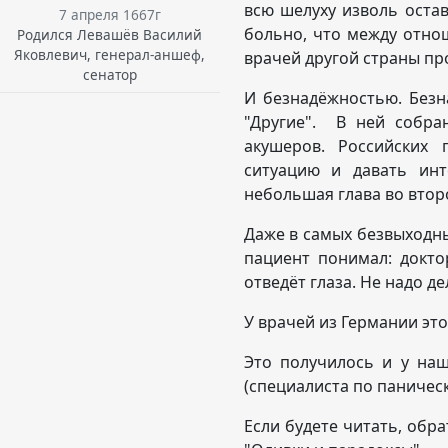
всю шелуху изволь остав
7 апреля 1667г
больно, что между отн
Родился Левашёв Василий
Яковлевич, генерал-аншеф,
врачей другой страны пр
сенатор
И безнадёжностью. Безн
"Другие". В ней собра
акушеров. Российских 
ситуацию и давать ин
небольшая глава во вто
Даже в самых безвыходн
пациент понимал: докто
отведёт глаза. Не надо д
У врачей из Германии это
Это получилось и у наш
(специалиста по паническ
Если будете читать, обр