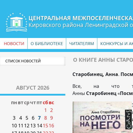
ЦЕНТРАЛЬНАЯ МЕЖПОСЕЛЕНЧЕСКА
Кировского района Ленинградской 
НОВОСТИ
О БИБЛИОТЕКЕ
ЧИТАТЕЛЯМ
КОНКУРСЫ И А
О КНИГЕ АННЫ СТАР
СПИСОК НОВОСТЕЙ
Старобинец, Анна
.
Посм
Все, на что ты
АВГУСТ 2026
Анны
Старобинец
«
Посм
пн
вт
ср
чт
пт
сб
вс
1
2
3
4
5
6
7
8
9
10
11
12
13
14
15
16