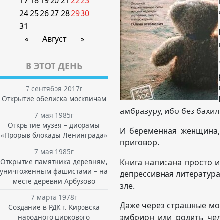
17
18
19
20
21
22
23
24
25
26
27
28
29
30
31
«
Август
»
В ЭТОТ ДЕНЬ
7 сентября 2017г
Открытие обелиска москвичам
амбразуру, ибо без бахил 
7 мая 1985г
Открытие музея – диорамы
И беременная женщина, 
«Прорыв блокады Ленинграда»
приговор.
7 мая 1985г
Открытие памятника деревням,
Книга написана просто и
уничтоженным фашистами – на
депрессивная литература,
месте деревни Арбузово
зле.
7 марта 1978г
Даже через страшные мом
Создание в РДК г. Кировска
эмбрион или родить чел
народного циркового