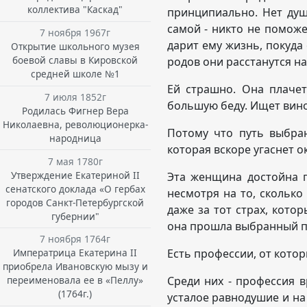
коллектива "Каскад"
принципиально. Нет душ
самой - никто не поможет
7 ноября 1967г
дарит ему жизнь, покуда 
Открытие школьного музея
боевой славы в Кировской
родов они расстанутся на
средней школе №1
Ей страшно. Она плаче
7 июля 1852г
большую беду. Ищет винов
Родилась Фигнер Вера
Николаевна, революционерка-
Потому что путь выбран
народница
которая вскоре угаснет о
7 мая 1780г
Утверждение Екатериной II
Эта женщина достойна п
сенатского доклада «О гербах
несмотря на то, скольк
городов Санкт-Петербургской
даже за тот страх, котор
губернии"
она прошла выбранный пу
7 ноября 1764г
Есть профессии, от котор
Императрица Екатерина II
приобрела Ивановскую мызу и
Среди них - профессия в
переименовала ее в «Пеллу»
(1764г.)
усталое равнодушие и на 