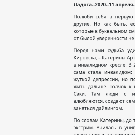
Ладога.-2020.-11 апреля.-
Полюби себя в первую 
другие. Но как быть, е
которые в буквальном см
от былой уверенности не 
Перед нами судьба уди
Кировска, – Катерины Ар
в инвалидном кресле. В 
сама стала инвалидом:
жуткой депрессии, но п
жить дальше. Толчок к 
Саки. Там люди с ин
влюбляются, создают сем
заняться дайвингом.
По словам Катерины, до т
экстрим. Училась в уни
плаванием и погружалас