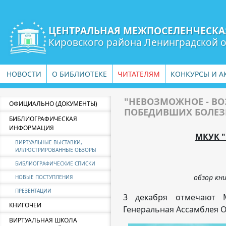
ЦЕНТРАЛЬНАЯ МЕЖПОСЕЛЕНЧЕСКА
Кировского района Ленинградской 
НОВОСТИ
О БИБЛИОТЕКЕ
ЧИТАТЕЛЯМ
КОНКУРСЫ И А
"НЕВОЗМОЖНОЕ - ВО
ОФИЦИАЛЬНО (ДОКУМЕНТЫ)
ПОБЕДИВШИХ БОЛЕЗН
БИБЛИОГРАФИЧЕСКАЯ
ИНФОРМАЦИЯ
МКУК "
ВИРТУАЛЬНЫЕ ВЫСТАВКИ,
ИЛЛЮСТРИРОВАННЫЕ ОБЗОРЫ
БИБЛИОГРАФИЧЕСКИЕ СПИСКИ
обзор кн
НОВЫЕ ПОСТУПЛЕНИЯ
ПРЕЗЕНТАЦИИ
3 декабря отмечают М
КНИГОЧЕИ
Генеральная Ассамблея О
ВИРТУАЛЬНАЯ ШКОЛА