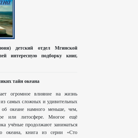
июня) детский отдел Мгинской
лей интересную подборку книг,
ликих тайн океана
ает огромное влияние на жизнь
а из самых сложных и удивительных
т об океане намного меньше, чем,
ере или литосфере. Многое ещё
ока учёные продолжают заниматься
го океана, книга из серии «Сто