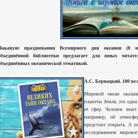
Накануне празднования Всемирного дня океанов (8 
объединённой библиотеки предлагает для юных читате
объединённых океанической тематикой.
А.С. Бе
рнацкий. 100 ве
Мировой океан оказыв
планеты Земля, это одн
её сфер. Человек знае
например, об атмосф
предстоит открыть. А п
исследованием мирово