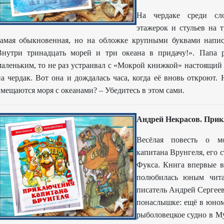
На чердаке среди сл
этажерок и стульев на 
самая обыкновенная, но на обложке крупными буквами напис
Внутри тринадцать морей и три океана в придачу!». Папа р
маленьким, то не раз устраивал с «Мокрой книжкой» настоящий 
на чердак. Вот она и дождалась часа, когда её вновь откроют
мещаются моря с океанами? – Убедитесь в этом сами.
Андрей Некрасов. Прик
Весёлая повесть о м
капитана Врунгеля, его 
Фукса. Книга впервые в
полюбилась юным чита
писатель Андрей Сергеев
понаслышке: ещё в юном
рыболовецкое судно в Му