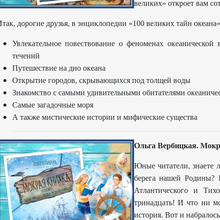
великих» откроет вам с
так, дорогие друзья, в энциклопедии «100 великих тайн океана»
Увлекательное повествование о феноменах океанической 
течений
Путешествие на дно океана
Открытие городов, скрывающихся под толщей воды
Знакомство с самыми удивительными обитателями океаниче
Самые загадочные моря
А также мистические истории и мифические существа
Ольга Вербицкая. Мок
Юные читатели, знаете 
берега нашей Родины? 
Атлантического и Тих
тринадцать! И что ни мо
история. Вот и набрало