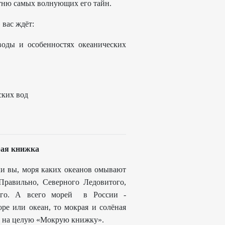
отню самых волнующих его тайн.
 вас ждёт:
воды и особенностях океанических
ских вод
рая книжка
ли вы, моря каких океанов омывают
Правильно, Северного Ледовитого,
ого. А всего морей в России -
ре или океан, то мокрая и солёная
сь на целую «Мокрую книжку».