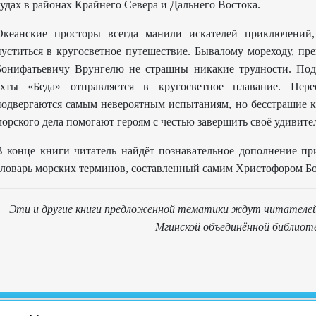
удах в районах Крайнего Севера и Дальнего Востока.
Океанские просторы всегда манили искателей приключений
пуститься в кругосветное путешествие. Бывалому мореходу, п
Бонифатьевичу Врунгелю не страшны никакие трудности. Под
яхты «Беда» отправляется в кругосветное плавание. Пер
подвергаются самым невероятным испытаниям, но бесстрашие ка
орского дела помогают героям с честью завершить своё удивите
В конце книги читатель найдёт познавательное дополнение пр
словарь морских терминов, составленный самим Христофором Б
Эти и другие книги предложенной тематики ждут читателей
Мгинской объединённой библиот