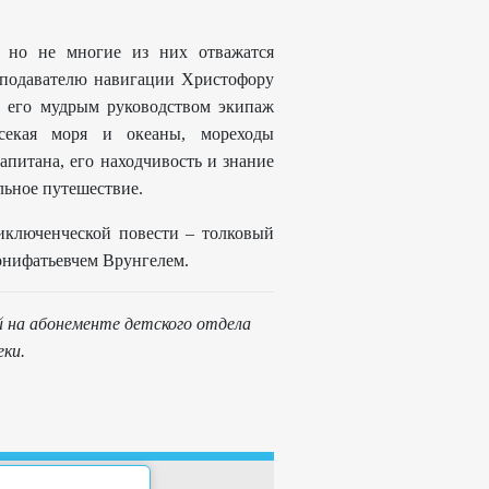
, но не многие из них отважатся
реподавателю навигации Христофору
 его мудрым руководством экипаж
есекая моря и океаны, мореходы
питана, его находчивость и знание
льное путешествие.
иключенческой повести – толковый
онифатьевчем Врунгелем.
 на абонементе детского отдела
еки.