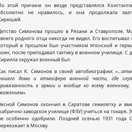
По этой причине он везде представлялся Констант
абсолютно не нравилось, и она
продолжала зват
Кирюшей.
Детство Симонова прошло в Рязани и Ставрополе. М
своего родного отца никогда не видел. Его воспитывал 
который в прошлом был участником японской и герм
воин, после преподавал тактику в военном училище. С д
Кирилла окружал военный быт.
Как писал К. Симонов в своей автобиографии:
«...ат
нашего дома и атмосфера военной части, где слу
привязанность к армии и вообще ко всему военному, 
уважением».
Весной Симонов окончил в Саратове семилетку и вм
фабрично-заводское училище (ФЗУ) учиться на токаря. 
не особенно одобрили. Поздней осенью 1931 года 
переезжает в Москву.