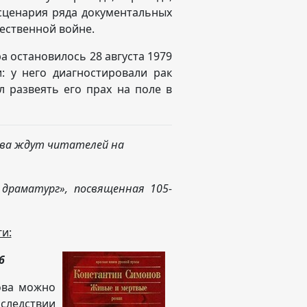
сценария ряда документальных
ественной войне.
а остановилось 28 августа 1979
: у него диагностировали рак
л развеять его прах на поле в
ва
ждут
читателей н
а
 драматург», посвященная 105-
и:
6
ова можно
оследствии