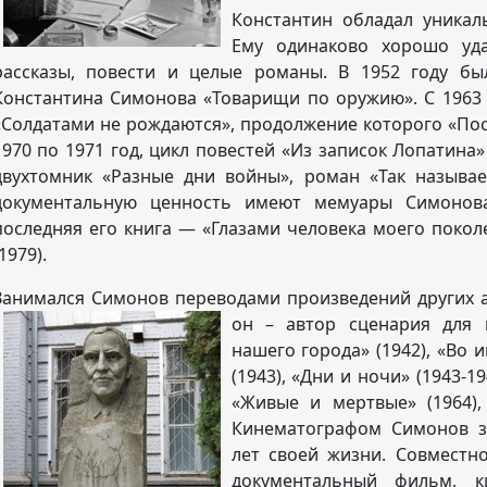
Константин обладал уникал
Ему одинаково хорошо уда
рассказы, повести и целые романы. В 1952 году б
Константина Симонова «Товарищи по оружию». С 1963 
«Солдатами не рождаются», продолжение которого «Пос
1970 по 1971 год, цикл повестей «Из записок Лопатина» 
двухтомник «Разные дни войны», роман «Так называ
документальную ценность имеют мемуары Симонов
последняя его книга — «Глазами человека моего поко
1979).
Занимался Симонов переводами произведений других а
он – автор сценария для
нашего города» (1942), «Во 
(1943), «Дни и ночи» (1943-1
«Живые и мертвые» (1964), 
Кинематографом Симонов з
лет своей жизни. Совместн
документальный фильм, ки