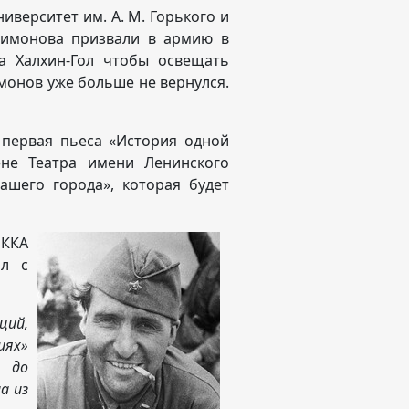
иверситет им. А. М. Горького и
 Симонова призвали в армию в
на Халхин-Гол чтобы освещать
имонов уже больше не вернулся.
 первая пьеса «История одной
ене Театра имени Ленинского
ашего города», которая будет
РККА
ал с
ций,
иях»
о до
а из