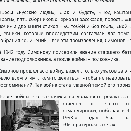
Чехословакии», многое осталось только в газетах».
Пьесы «Русские люди», «Так и будет», «Под кашта
Праги», пять сборников очерков и рассказов, повесть «Д
ночи» и две книги стихов – «С тобой и без тебя», «Войн
дневники, которые впоследствии составили два тома
собрания сочинений, - все эти произведения, Симонов н
В 1942 году Симонову присвоили звание старшего бат
звание подполковника, а после войны – полковника.
Симонов прошел всю войну, видел столько ужасов за эт
было всем этим с кем-то делиться, чтобы не надорват
воспоминаний. Так война стала главной темой его произ
После войны его назначили на должность редактора
качестве он часто от
командировки, побывал в Яп
1953-м годах был гла
«Литературная газета».