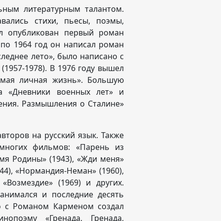
ьным литературным талантом.
вались стихи, пьесы, поэмы,
ыл опубликован первый роман
по 1964 год он написал роман
леднее лето», было написано с
(1957-1978). В 1976 году вышел
емая личная жизнь». Большую
а «Дневники военных лет» и
ления. Размышления о Сталине»
второв на русский язык. Также
 многих фильмов:
«Парень из
имя Родины» (1943), «Жди меня»
944), «Нормандия-Неман» (1960),
«Возмездие» (1969) и других.
анимался и последние десять
о с Романом Карменом создал
нопоэму «Гренада, Гренада,