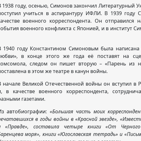
В 1938 году, осенью, Симонов закончил Литературный Ун
поступил учиться в аспирантуру ИФЛИ. В 1939 году
качестве военного корреспондента. Он отправился 
события военного конфликта с Японией, и в институт С
В 1940 году Константином Симоновым была написана
любви», в конце этого же года её поставят на сц
комсомола, следом он пишет вторую – «Парень из н
поставлена в этом же театре в канун войны.
В начале Великой Отечественной войны он вступил в 
и, в качестве военного корреспондента, сотруднич
разными газетами.
Из автобиографии:
«Большая часть моих корреспонден
печатавшихся в годы войны в «Красной звезде», «Извест
и «Правде», составила четыре книги «От Черног
Баренцева моря», книги «Югославская тетрадь» и «Письм