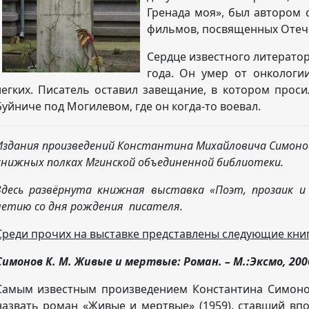
Гренада моя», был автором 
фильмов, посвященных Отеч
Сердце известного литератор
года. Он умер от онкологии
легких. Писатель оставил завещание, в котором проси
Буйниче под Могилевом, где он когда-то воевал.
Издания произведений Константина Михайловича Симоно
книжных полках Мгинской объединенной библиотеки.
Здесь развёрнута книжная выставка «Поэт, прозаик и
летию со дня рождения писателя.
Среди прочих на выставке представлены следующие книг
Симонов К. М. Живые и мертвые: Роман. – М.:Эксмо, 200
Самым известным произведением Константина Симон
назвать роман «Живые и мертвые» (1959), ставший вп