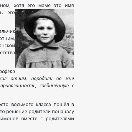
ином, хотя его маме это имя
ь его
альчик
отчим,
анской
етства
мосфера
жил отчим, породили во мне
привязанность, соединённую с
есто восьмого класса пошёл в
Это решение родители поначалу
Симонов вместе с родителями