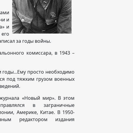
нами
ни и
а» и
 его
аписал за годы войны.
альонного комиссара, в 1943 –
и годы...Ему просто необходимо
ься под тяжким грузом военных
ведений.
 журнала «Новый мир». В этом
правлялся в заграничные
онии, Америке, Китае. В 1950-
вным редактором издания