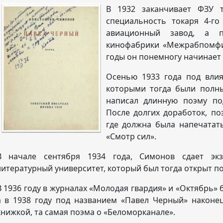
В 1932
заканчивает ФЗУ 
специальность токаря 4-го
авиационный завод, а 
кинофабрики «Межрабпомфи
годы он понемногу начинает 
Осенью 1933 года под влия
которыми тогда были полны
написал длинную поэму по
После долгих доработок, по
где должна была напечатат
«Смотр сил».
В начале сентября 1934 года, Симонов сдает эк
литературный университет, который был тогда открыт по
В 1936 году в журналах «Молодая гвардия» и «Октябрь»
а в 1938 году под названием «Павел Черный» наконе
книжкой, та самая поэма о «Беломорканале».