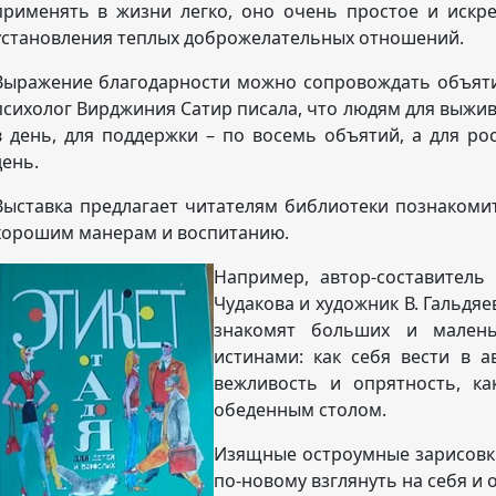
применять в жизни легко, оно очень простое и искр
установления теплых доброжелательных отношений.
Выражение благодарности можно сопровождать объят
психолог Вирджиния Сатир писала, что людям для выжи
в день, для поддержки – по восемь объятий, а для ро
день.
Выставка предлагает читателям библиотеки познакоми
хорошим манерам и воспитанию.
Например, автор-составитель
Чудакова и художник В. Гальдя
знакомят больших и малень
истинами: как себя вести в а
вежливость и опрятность, к
обеденным столом.
Изящные остроумные зарисовки
по-новому взглянуть на себя и