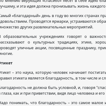
По мнению верующих «спасибо» несет в себе идею благ
лучшему, и эта идея должна пронизывать жизнь каждого
Самый «благодарный» день в году во многих странах п
удовольствием. Проводятся ярмарки, устраиваются обра
множество других развлекательных мероприятий.
В образовательных учреждениях говорят о важност
рассказывают о культурных традициях, этике, хор
проводят уличные акции, посвященные празднику, при
многие.
Этикет
Этикет – это наука, которую человек начинает постигат
правил этикета является благодарность, в том числе и с
Благодарность не должна быть условной, и, говоря "спа
в глаза, как и при приветствии, видя лицо человека и его 
Надо понимать, что благодарность – это самое малое и