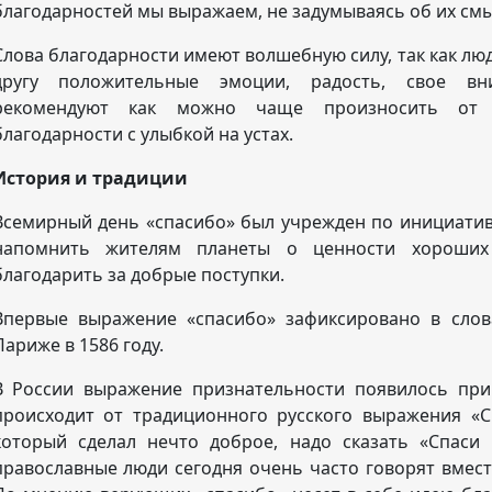
благодарностей мы выражаем, не задумываясь об их смыс
Слова благодарности имеют волшебную силу, так как лю
другу положительные эмоции, радость, свое вни
рекомендуют как можно чаще произносить от 
благодарности с улыбкой на устах.
История и традиции
Всемирный день «спасибо» был учрежден по инициат
напомнить жителям планеты о ценности хороших 
благодарить за добрые поступки.
Впервые выражение «спасибо» зафиксировано в слов
Париже в 1586 году.
В России выражение признательности появилось при
происходит от традиционного русского выражения «Сп
который сделал нечто доброе, надо сказать «Спаси
православные люди сегодня очень часто говорят вместо