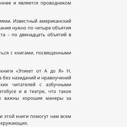
еннее и является проводником
иями. Известный американский
вания нужно по четыре объятия
ста – по двенадцать объятий в
ться с книгами, посвященными
 книги «Этикет от А до Я» Н.
ев без назиданий и нравоучений
ких читателей с азбучными
втобусе и в театре, что такое
ак важны хорошие манеры за
 этой книги помогут нам всем
 окружающих.